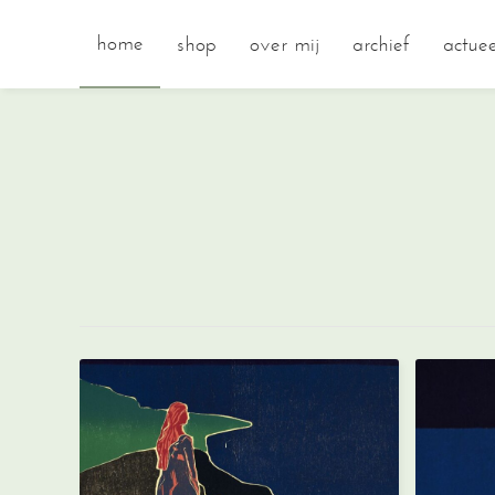
home
shop
over mij
archief
actuee